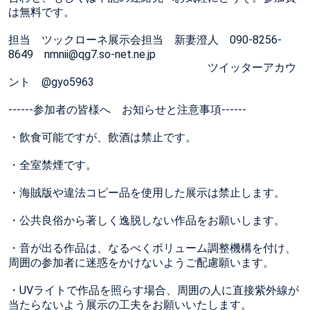
は無料です。
担当 ツックローネ展示会担当 新妻澄人 090-8256-
8649 nmnii@qg7.so-net.ne.jp
ツイッターアカウ
ント @gyo5963
------参加者の皆様へ お知らせと注意事項------
・飲食可能ですが、飲酒は禁止です。
・全室禁煙です。
・海賊版や違法コピー品を使用した展示は禁止します。
・公共良俗から著しく逸脱しない作品をお願いします。
・音が出る作品は、なるべくボリューム調整機構を付け、
周囲の参加者に迷惑をかけないようご配慮願います。
・UVライトで作品を照らす場合、周囲の人に直接紫外線が
当たらないよう展示の工夫をお願いいたします。